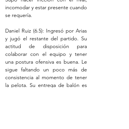
incomodar y estar presente cuando 
se requería.
Daniel Ruiz (6.5): Ingresó por Arias 
y jugó el restante del partido. Su 
actitud de disposición para 
colaborar con el equipo y tener 
una postura ofensiva es buena. Le 
sigue faltando un poco más de 
consistencia al momento de tener 
la pelota. Su entrega de balón es 
generalmente buena.
Santiago Giordana (7.0): A un 
delantero se le mide por goles y a 
pesar de que no fue el mejor del 