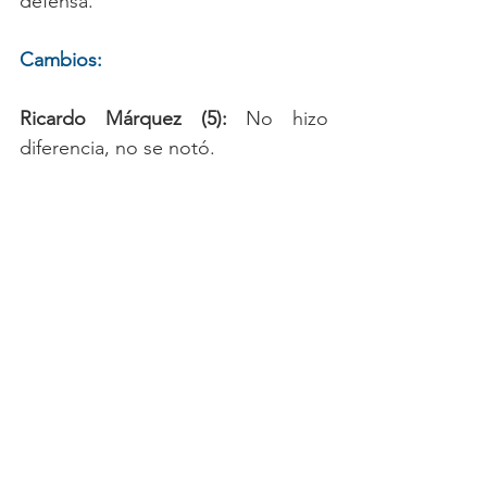
defensa.
Cambios:
Ricardo Márquez (5):
 No hizo 
diferencia, no se notó.
Juan Carlos Pereira (5.5): 
Aporto 
más en defensa que en ataque, 
pero no fue lo esperado.
Harrison Mojica (5): 
No sé 
evidenció su trabajo, perdió un 
balón saliendo que se transformó 
en una aproximación peligrosa. 
Yuber Quiñones (Sin calificación):