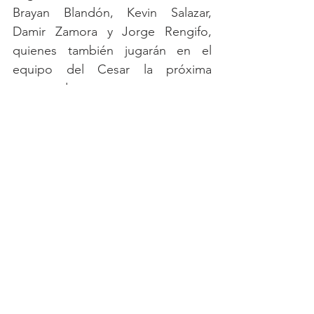
Brayan Blandón, Kevin Salazar, 
Damir Zamora y Jorge Rengifo, 
quienes también jugarán en el 
equipo del Cesar la próxima 
temporada.
#StivenVega
#ValleduparFC
Millonarios FC
Ver todo
Entradas recientes