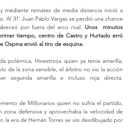
y mediante remates de media distancia inició a 
. Al 31' Juan Pablo Vargas se perdió una chance 
abeceó por fuera del arco rival. 
Unos  minutos 
primer tiempo, centro de Castro y Hurtado erró 
e Ospina envió al tiro de esquina. 
a polémica, Hinestroza quien ya tenia amarilla, 
o de la zona sensible, el árbitro no vio la acción 
y el VAR tampoco intervino, podría ser segunda amarilla e incluso roja directa. 
ento de Millonarios quien no sufría el partido, 
n zona defensiva y aprovechaba la velocidad de 
n la era de Hernán Torres se vio desdibujado por 