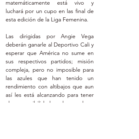
matemáticamente está vivo y 
luchará por un cupo en las final de 
esta edición de la 
Liga Femenina.
Las dirigidas por Angie Vega 
deberán ganarle al 
Deportivo Cali
 y 
esperar que América no sume en 
sus respectivos partidos; misión 
compleja, pero no imposible para 
las azules que han tenido un 
rendimiento con altibajos que aun 
así les está alcanzando para tener 
claras posibilidades de quedarse 
con el grupo. 
En cuanto a la convocatoria 
respecto a la anterior sale Laura 