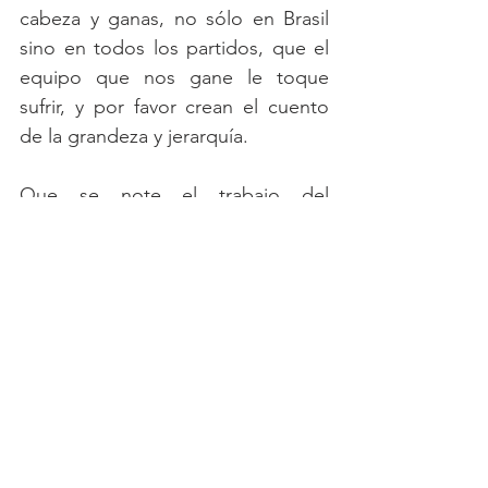
cabeza y ganas, no sólo en Brasil 
sino en todos los partidos, que el 
equipo que nos gane le toque 
sufrir, y por favor crean el cuento 
de la grandeza y jerarquía.
Que se note el trabajo del 
departamento de sicología, POR 
FAVOR.
Manuel Peñuela
Ver todo
Entradas recientes