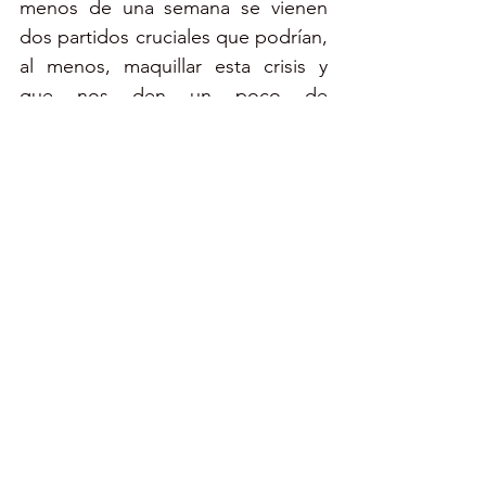
menos de una semana se vienen 
dos partidos cruciales que podrían, 
al menos, maquillar esta crisis y 
que nos den un poco de 
esperanza, o hundirnos 
definitivamente en el fracaso. 
Ya estamos cansados de escuchar 
lamentos y promesas vacías en las 
zonas mixtas después de cada 
demostración de poco fútbol. Es 
hora de que los jugadores guarden 
silencio ante los micrófonos y 
comiencen a hablar donde 
realmente importa: en la cancha. La 
hinchada no pide milagros, pide 
respeto por la historia y una actitud 