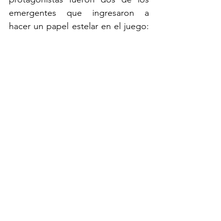
emergentes que ingresaron a 
hacer un papel estelar en el juego: 
Neiser Villareal desbordó por el 
costado izquierdo para enviar la 
pelota rastrera y asistir a Jhon 
Emerson Córdoba que sentenció 
el compromiso. 
Finalmente, Millonarios se quedó 
con el triunfo, resultado que lo 
deja con 18 puntos en la tabla de 
posiciones y en zona de los ocho 
clasificados. Su próximo encuentro 
será el martes 1 de octubre por la 
Copa Betplay ante Atlético 
Bucaramanga que viene de 