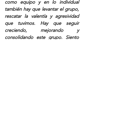
como equipo y en lo individual 
también hay que levantar el grupo, 
rescatar la valentía y agresividad 
que tuvimos. Hay que seguir 
creciendo, mejorando y 
consolidando este grupo. Siento 
que vamos por buen camino y es 
un proceso que hay que 
trabajarlo"
.
Por otro lado, en cuanto a las 
únicas novedades para este 
compromiso son la ausencias de 
Ana Milé González y Daniela 
Garavito, que continúan 
convocadas a la Selección 
Colombia Sub-20 que participa en 