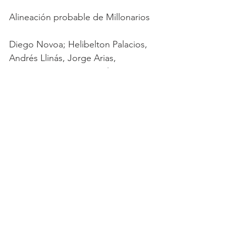
Alineación probable de Millonarios
Diego Novoa; Helibelton Palacios, 
Andrés Llinás, Jorge Arias, 
Danovis Banguero; Nicolás 
Arévalo, Stiven Vega; Beckham 
Castro, Juan José Ramírez, Alex 
Castro y Luis Marimón.
Ver todo
Entradas recientes