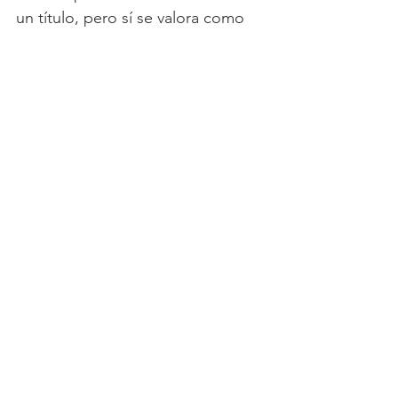
un título, pero sí se valora como 
una señal de crecimiento. 
Millonarios compitió, resistió y 
salió de La Bombonera con el arco 
en cero y la sensación de haber 
hecho las cosas bien. En enero no 
se ganan campeonatos, pero sí se 
empiezan a formar equipos. Y este 
Millonarios, al menos, empieza a 
parecer uno.
Ver todo
Entradas recientes