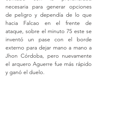
necesaria para generar opciones 
de peligro y dependía de lo que 
hacia Falcao en el frente de 
ataque, sobre el minuto 75 este se 
inventó un pase con el borde 
externo para dejar mano a mano a 
Jhon Córdoba, pero nuevamente 
el arquero Aguerre fue más rápido 
y ganó el duelo. 
Sobre el final de partido llegaría el 
otro remate del embajador en el 
partido, esta vez por intermedio de 
Helibelton Palacios quien tomó la 
pelota en el borde el área y remató 
de media distancia, pero no tuvo 