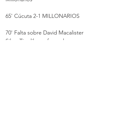
65' Cúcuta 2-1 MILLONARIOS
70' Falta sobre David Macalister 
Silva. Tiro libre a favor de 
Millonarios. 
72' Centro de Hansel Zapata que 
corta el arquero local.
72' Último cambio en Millonarios. 
Ingresa Omar Bertel y se retira 
Felipe Banguero.
75' Cúcuta 2-1 MILLONARIOS