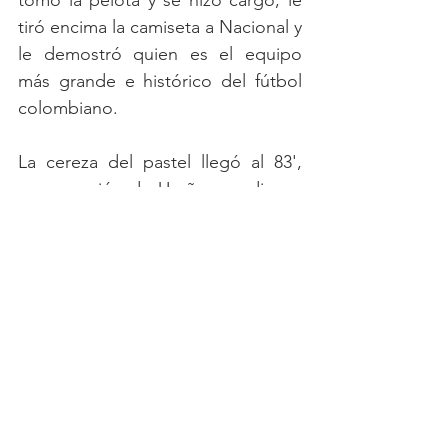
tomó la pelota y se hizo cargo, le 
tiró encima la camiseta a Nacional y 
le demostró quien es el equipo 
más grande e histórico del fútbol 
colombiano. 
La cereza del pastel llegó al 83', 
recuperación de Ureña que dio un 
pase largo para Castro que la bajó 
de pecho para Quintero que se la 
dejó nuevamente a 
Leo Castro que 
remató fuera del área y anotó el 
tercero del compromiso, su quinto 
gol del campeonato y 7mo gol 
ante Nacional vistiendo la camiseta 
azul. 