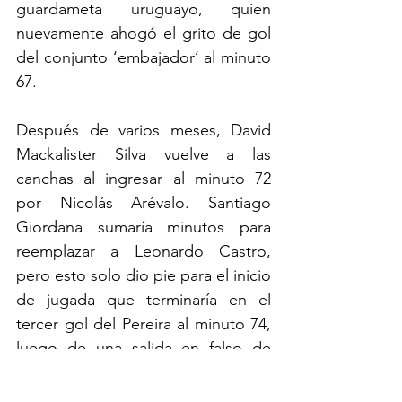
guardameta uruguayo, quien 
nuevamente ahogó el grito de gol 
del conjunto ‘embajador’ al minuto 
67.
Después de varios meses, David 
Mackalister Silva vuelve a las 
canchas al ingresar al minuto 72 
por Nicolás Arévalo. Santiago 
Giordana sumaría minutos para 
reemplazar a Leonardo Castro, 
pero esto solo dio pie para el inicio 
de jugada que terminaría en el 
tercer gol del Pereira al minuto 74, 
luego de una salida en falso de 
Novoa que de forma tranquila 
define Quintero de cabeza y 