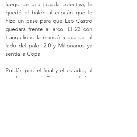
luego de una jugada colectiva, le 
quedó el balón al capitán que le 
hizo un pase para que Leo Castro 
quedara frente al arco. El 23 con 
tranquilidad la mandó a guardar al 
lado del palo. 2-0 y Millonarios ya 
sentía la Copa.
Roldán pitó el final y el estadio, al 
igual que hace 7 meses, volvió a 
estallar de felicidad. 
Otro título, somos campeones otra 
vez.