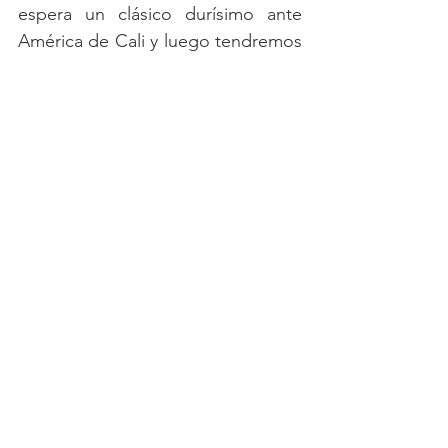
espera un clásico durísimo ante 
América de Cali y luego tendremos 
una cita el jueves 23 de abril 
nuevamente ante nuestra gente; 
dos verdaderas finales donde 
necesitamos sumar los tres puntos 
en cada salida para sacudirnos en 
la Liga Betplay Dimayor. 
No podemos dejar atrás nuestra 
clasificación, especialmente 
sabiendo que las matemáticas aún 
nos dan la posibilidad de meternos 
entre los ocho. Si replicamos esa 
resiliencia y el pragmatismo 
mostrado anoche, dar la pelea en 
ambos frentes es más que posible.