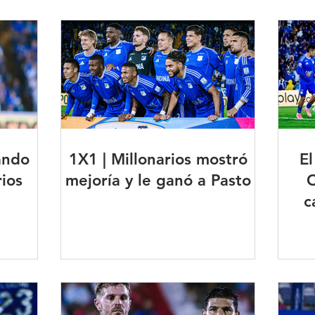
ando
1X1 | Millonarios mostró
El
rios
mejoría y le ganó a Pasto
C
c