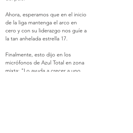
Ahora, esperamos que en el inicio 
de la liga mantenga el arco en 
cero y con su liderazgo nos guíe a 
la tan anhelada estrella 17.
Finalmente, esto dijo en los 
micrófonos de Azul Total en zona 
mixta: "Lo ayuda a crecer a uno, 
entiende desde el punto de vista 
de nosotros, aumenta un poco 
más el nivel de exigencia porque 
conoce la posición" refiriéndose al 
trabajo del nuevo DT del equipo.