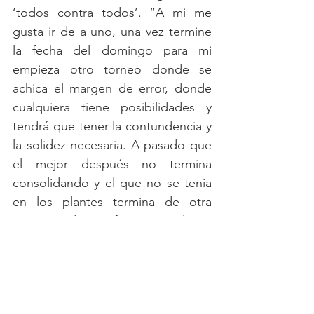
‘todos contra todos’. “A mi me 
gusta ir de a uno, una vez termine 
la fecha del domingo para mi 
empieza otro torneo donde se 
achica el margen de error, donde 
cualquiera tiene posibilidades y 
tendrá que tener la contundencia y 
la solidez necesaria. A pasado que 
el mejor después no termina 
consolidando y el que no se tenia 
en los plantes termina de otra 
manera o de otra forma, es volver a 
jugar otro tipo de torneo”, explicó 
Russo. “Ida y vuelta, un error te 
deja afuera, un acierto y sigues”, 
agregó.