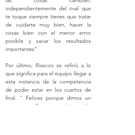
las cosas cambian, 
independientemente del rival que 
te toque siempre tienes que tratar 
de cuidarte muy bien, hacer la 
cosas bien con el menor error 
posible y sacar los resultados 
importantes”. 
Por último, Riascos se refirió a lo 
que significa para el equipo llegar a 
esta instancia de la competencia 
de poder estar en los cuartos de 
final. " Felices porque dimos un 
gran paso. Este grupo ha venido 
dando sorpresas paso a paso, 
esperemos que ahorita en las 
finales sigamos iguales o mucho 