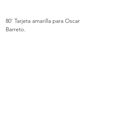
80' Tarjeta amarilla para Oscar 
Barreto.
81' Doble cambio en Millonarios. 
Ingresan Eliser Quiñones y Orles 
Aragón, se retiran César Carrillo y 
Roberto Ovelar.