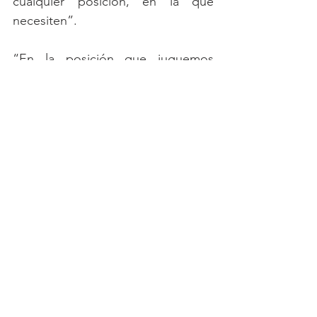
cualquier posición, en la que 
necesiten”.
“En la posición que juguemos 
tenemos que tomar las medidas 
necesarias para sacar los partidos 
adelante, que es lo que nos ha 
hecho falta en los últimos partidos, 
porque el equipo ha venido 
jugando bien pero no ha 
encontrado los resultados” dijo 
Arango.
Con esta derrota, Millonarios se 
ubica en la posición numero 17 de 
la tabla con 6 puntos y un partido 
menos.