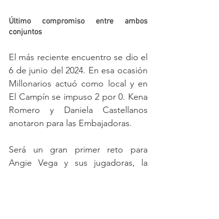
Último compromiso entre ambos 
conjuntos
El más reciente encuentro se dio el 
6 de junio del 2024. En esa ocasión 
Millonarios actuó como local y en 
El Campín se impuso 2 por 0. Kena 
Romero y Daniela Castellanos 
anotaron para las Embajadoras. 
Será un gran primer reto para 
Angie Vega y sus jugadoras, la 
directora técnica nacida en el Valle 
del Cauca, ya demostró el 
semestre pasado que condiciones 
le sobran para poder lograr esa tan 