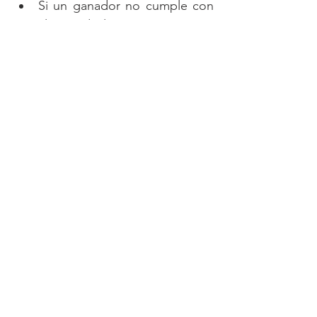
Si un ganador no cumple con 
alguno de los términos no se 
entregará el premio.
Actividad sujeta a cambios por 
fuerza mayor o caso fortuito. 
Ver todo
Entradas recientes