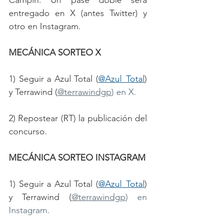
Campín. Un pase doble será 
entregado en X (antes Twitter) y 
otro en Instagram. 
MECÁNICA SORTEO X
1) Seguir a Azul Total (
@Azul_Total
) 
y Terrawind (
@terrawindgp
) en X.
2) Repostear (RT) la publicación del 
concurso.
MECÁNICA SORTEO INSTAGRAM
1) Seguir a Azul Total (
@Azul_Total
) 
y Terrawind (
@terrawindgp
) en 
Instagram.