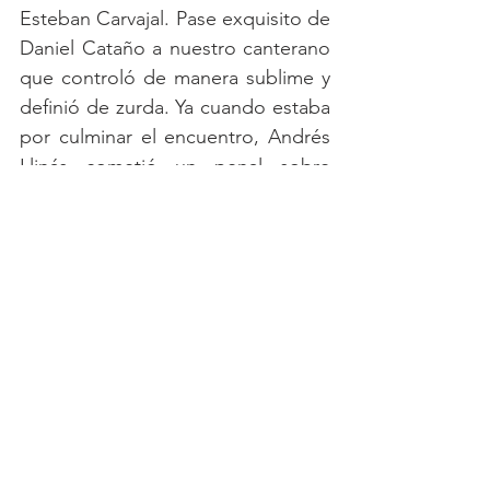
Esteban Carvajal. Pase exquisito de 
Daniel Cataño a nuestro canterano 
que controló de manera sublime y 
definió de zurda. Ya cuando estaba 
por culminar el encuentro, Andrés 
Llinás cometió un penal sobre 
Mayer Gil y Torres se apoderó de la 
esférica para el cobro que terminó 
en el tanto para que el partido 
culminara 2-1 a favor de 
Millonarios.
Con esta victoria, los 'albiazules' 
siguen firmes en su defensa del 
título. Tendrán de nuevo descanso 
y hoy a las 10:30 a. m. conocerán 