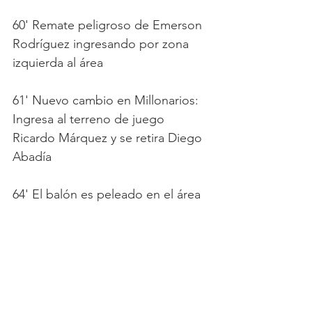
60' Remate peligroso de Emerson 
Rodríguez ingresando por zona 
izquierda al área
61' Nuevo cambio en Millonarios: 
Ingresa al terreno de juego 
Ricardo Márquez y se retira Diego 
Abadía
64' El balón es peleado en el área 
del equipo rival, que finalmente es 
rematado sin peligro por Emerson 
Rodríguez 
68' El juego se detiene tras un 
choque entre Ricardo Márquez y 