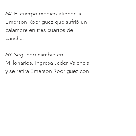
64' El cuerpo médico atiende a 
Emerson Rodríguez que sufrió un 
calambre en tres cuartos de 
cancha.
66' Segundo cambio en 
Millonarios. Ingresa Jader Valencia 
y se retira Emerson Rodríguez con 
molestia en su pierna izquierda.
67' Remate de Cristian Arango de 
media distancia que ataja el 
arquero de Junior en dos tiempos.
68' Jugada de gol anulada por 