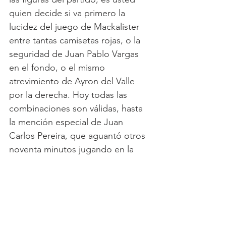
quien decide si va primero la 
lucidez del juego de Mackalister 
entre tantas camisetas rojas, o la 
seguridad de Juan Pablo Vargas 
en el fondo, o el mismo 
atrevimiento de Ayron del Valle 
por la derecha. Hoy todas las 
combinaciones son válidas, hasta 
la mención especial de Juan 
Carlos Pereira, que aguantó otros 
noventa minutos jugando en la 
altura bogotana, y que parece 
adaptarse cada día más a lo que 
será el sistema táctico ideado por 
Alberto Gamero. Es apenas el 
comienzo, pero si Millonarios es 