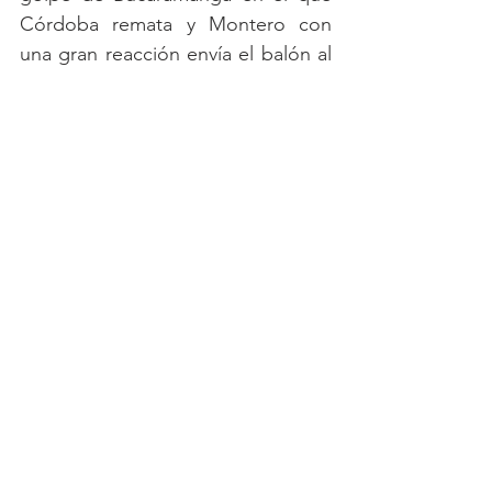
Córdoba remata y Montero con 
una gran reacción envía el balón al 
tiro de esquina, para mantener viva 
esa pequeña ilusión de llegar a la 
final.
Ver todo
Entradas recientes