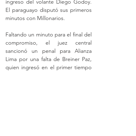
ingreso del volante Diego Godoy. 
El paraguayo disputó sus primeros 
minutos con Millonarios. 
Faltando un minuto para el final del 
compromiso, el juez central 
sancionó un penal para Alianza 
Lima por una falta de Breiner Paz, 
quien ingresó en el primer tiempo 
por Luciano Ospina quien salió 
lesionado tras un fuerte golpe. 
Federico Rodríguez cobró, sin 
embargo, Wuilker Fariñez atajó el 
penal.  
Millonarios volverá a competencia 
este domingo 26 de enero a las 