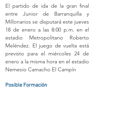
El partido de ida de la gran final 
entre Junior de Barranquilla y 
Millonarios se disputará este jueves 
18 de enero a las 8:00 p.m. en el 
estadio Metropolitano Roberto 
Meléndez. El juego de vuelta está 
previsto para el miércoles 24 de 
enero a la misma hora en el estadio 
Nemesio Camacho El Campín
Posible Formación
Álvaro Montero; Delvin Alfonzo, 
Andrés Llinás, Jorge Arias, Danovis 
Banguero; Stiven Vega, Daniel 
Giraldo; Luis Andrés Paredes, 