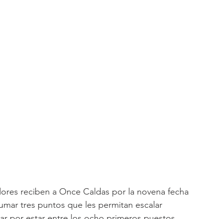
dores reciben a Once Caldas por la novena fecha 
sumar tres puntos que les permitan escalar 
ear por estar entre los ocho primeros puestos. 