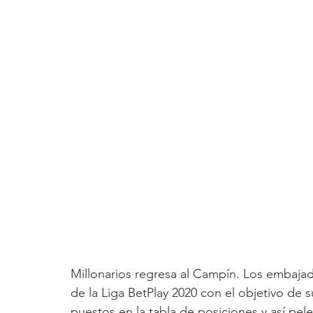
Millonarios regresa al Campín. Los embaja
de la Liga BetPlay 2020 con el objetivo de 
puestos en la tabla de posiciones y así pel