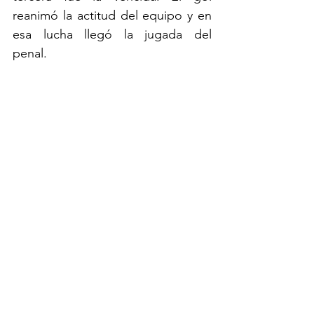
reanimó la actitud del equipo y en 
esa lucha llegó la jugada del 
penal.  
Helibelton Palacios (6.5): 
Ingresó al 
minuto 60 y rechazaba todo lo que 
le llegaba; no quiso comprometer 
ningún balón en una salida rápida. 
Sumó en ataque y con él se vio 
más segura la línea defensiva. 
Suma minutos después de su 
lesión y tendrá una buena lucha 
con Samuel por la titularidad.
Bruno Savio (6.0): 
Ingresó al minuto 
75 con la idea de poder generar y 