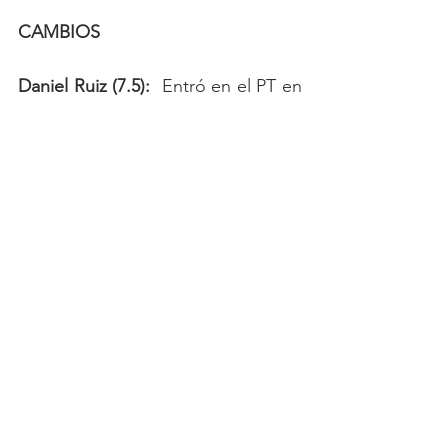
CAMBIOS
Daniel Ruiz (7.5): 
 Entró en el PT en 
remplazo de Fernando Uribe. 
Siempre que le han dado la 
oportunidad de sumar minutos ha 
demostrado que es una buena 
alternativa en la generación de 
juego y que por medio de la pelota 
quieta puede hacerle daño al rival. 
Busca asociarse de la mejor 
manera con sus compañeros e 
intenta tener precisión en sus 
pases para no perder el balón y 
dejar mal parado al equipo. 