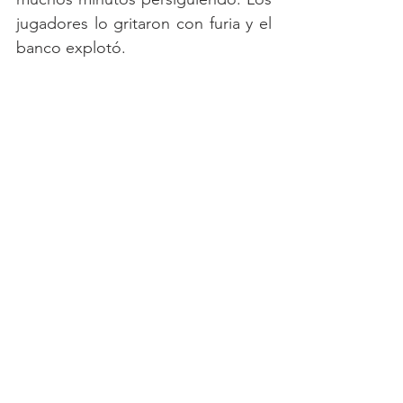
jugadores lo gritaron con furia y el 
banco explotó.
Minuto 86, Alex Castro cayó dentro 
del área tras una infracción y el 
árbitro señaló penal. Era la 
oportunidad perfecta. El partido, 
que durante gran parte de la 
noche parecía perdido, quedaba 
servido para una victoria histórica.
Rodrigo Contreras tomó la pelota, 
caminó lentamente hacia el punto 
penal, respiró, corrió y remató 
fuerte, demasiado fuerte.
La pelota 
se fue por encima del arco, no 