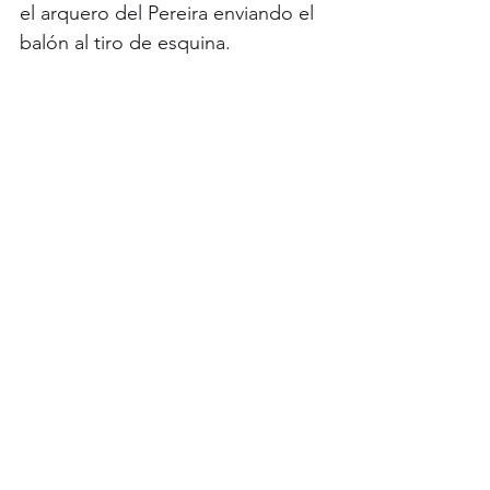
el arquero del Pereira enviando el 
balón al tiro de esquina.
66' Jugada en ataque de Pereira 
que corta Juan Moreno de gran 
manera. ¡Se salva Millonarios
67' Jugada en ataque de 
Millonarios que no logra resolver 
Ayron del Valle. 
69' Tiro de esquina a favor de 
Millonarios.
70' Primer cambio en Millonarios. 
Ingresa Felipe Román y se retira 
Diego Godoy. 