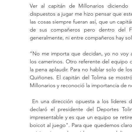
Ver al capitán de Millonarios diciend
dispuestos a jugar me hizo pensar que este 
las cosas siempre fueran así, que un capitán
de sus compañeros pero dentro del FP
generalmente, ni entre compañeros hay sol
“No me importa que decidan, yo no voy a j
los camerinos. Otro referente del equipo q
la pena aplaudir. Para no hablar solo de los
Quiñones. El capitán del Tolima se mostr
Millonarios y reconoció la importancia de no
 En una dirección opuesta a los líderes de Millonarios y al capitán de su propio equipo, 
declaró el presidente del Deportes To
impresentable y es que un equipo se retire
boicot al juego". Para que quedemos claro