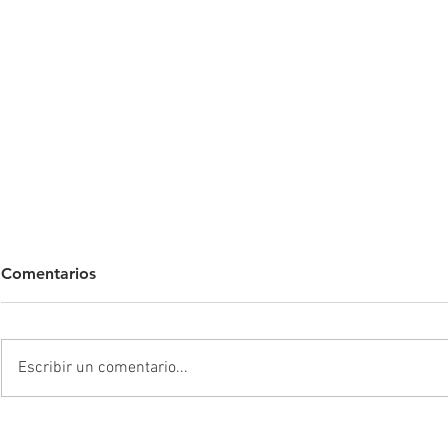
Comentarios
Escribir un comentario...
Los extranjeros sacando la
1X1 | Millo