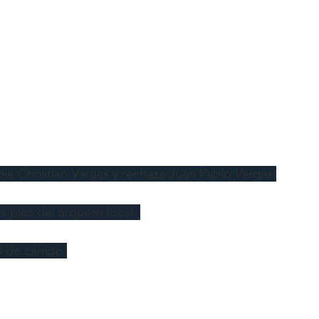
ie Christian Vargas y rechaza Juan Pablo Vargas.
s pies del arquero local. 
ad de campo.