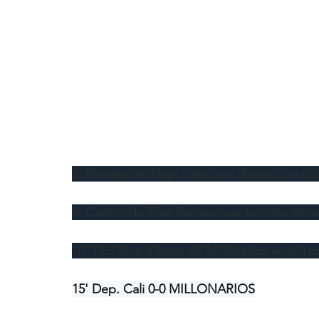
3' Remate de Dep. Calo que desvía con el p
9' Centro de Elvis Perlaza que termina en lo
10' Tiro libre a favor de Millonarios en mit
15' Dep. Cali 0-0 MILLONARIOS