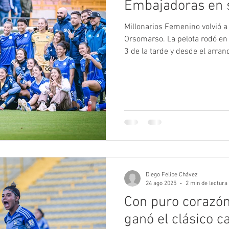
Embajadoras en 
Millonarios Femenino volvió a 
Orsomarso. La pelota rodó en 
3 de la tarde y desde el arran
tomaron el balón y se adueña
Embajadoras empezaron a crea
temprano, pues a los 7 minut
de abrir el marcador con un 
muy cerca, pero el bal
Diego Felipe Chávez
24 ago 2025
2 min de lectura
Con puro corazón 
ganó el clásico c