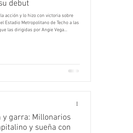
su debut
la acción y lo hizo con victoria sobre
el Estadio Metropolitano de Techo a las
que las dirigidas por Angie Vega
ron por completo de la posesión. Las
r peligro en el arco rival muy
os de juego Kelly Restrepo estuvo cerca
remate desde fuera del área que pasó
y garra: Millonarios
apitalino y sueña con