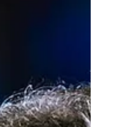
como dirigentes del club más grande del país. Otro
semestre consecutivo sin jugar las finales del futbol
colombiano y otro semestre sin ser campeones.
Además también quedamos fuera de la Copa
Sudamericana de la forma más vergonzosa posible.
Tirando pelotazos, no pudiendo dar mas de tres pases
seguidos y contra un equipo inferior a Millonarios.
¡Decepción tras decepción! Ahora, así como la
dirigencia es culpable de estos resu