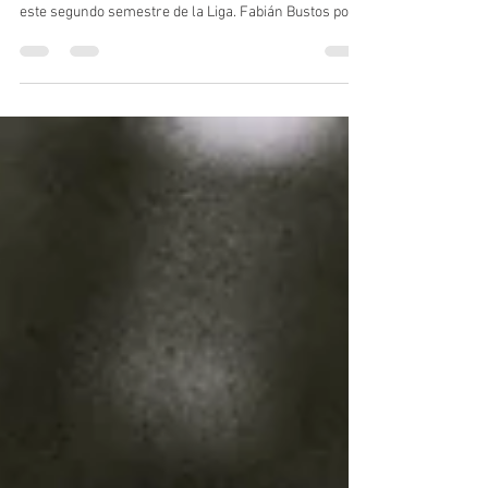
debut ante Bucaramanga
Nuevamente el club nos volvió a fallar y perdimos
tres puntos vitales para iniciar con pie derecho en
este segundo semestre de la Liga. Fabián Bustos por
fin pudo trabajar con el grupo, hacer una
pretemporada, traer los jugadores que pidió, pero
sigue cometiendo los errores del semestre pasado y
peor aun, sigue sin dar resultados y sin generar juego.
Fantasmas del pasado... Millonarios no pudo en
condición de local frente a Bucaramanga y de manera
muy vergonzosa inicia este