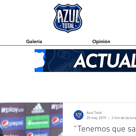
Galería
Opinión
Azul Total
25 may 2019
2 min de lectur
“Tenemos que sali